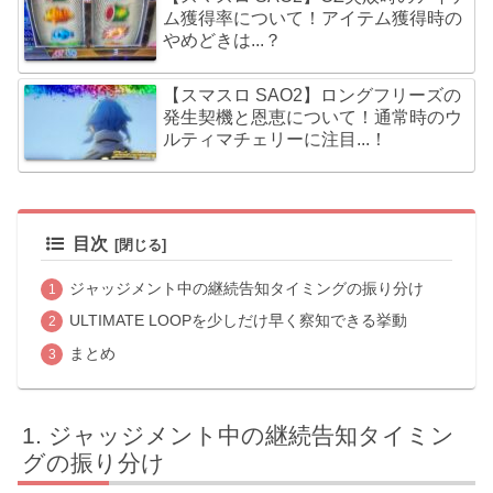
ム獲得率について！アイテム獲得時の
やめどきは...？
【スマスロ SAO2】ロングフリーズの
発生契機と恩恵について！通常時のウ
ルティマチェリーに注目...！
目次
ジャッジメント中の継続告知タイミングの振り分け
ULTIMATE LOOPを少しだけ早く察知できる挙動
まとめ
ジャッジメント中の継続告知タイミン
グの振り分け