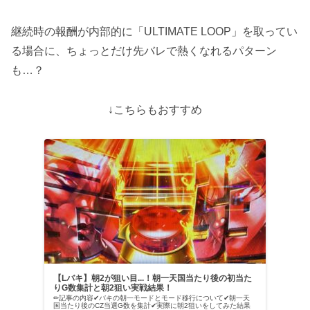
継続時の報酬が内部的に「ULTIMATE LOOP」を取ってい
る場合に、ちょっとだけ先バレで熱くなれるパターン
も…？
↓こちらもおすすめ
【Lバキ】朝2が狙い目...！朝一天国当たり後の初当た
りG数集計と朝2狙い実戦結果！
✏︎記事の内容✔︎バキの朝一モードとモード移行について✔︎朝一天
国当たり後のCZ当選G数を集計✔︎実際に朝2狙いをしてみた結果