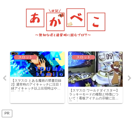
スロット
スロット
【ス
【スマスロ とある魔術の禁書目録
ック
2】通常時のアイキャッチに注目！
ルテ
と恩
緑アイキャッチ以上出現時はやめ
実
【スマスロ ワールドダイスター】
とな
時に注意…？
考
ラッキーモードの種類と特徴につ
いて！看板アイテムの示唆に注
目…？
PR