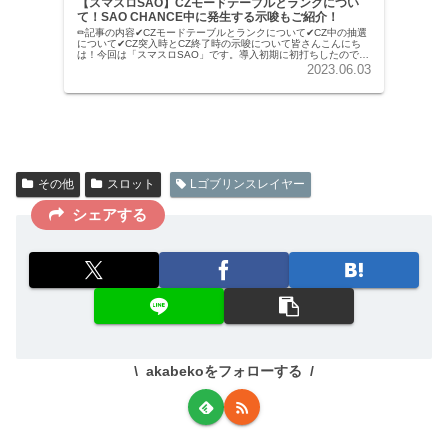
【スマスロSAO】CZモードテーブルとランクについ
て！SAO CHANCE中に発生する示唆もご紹介！
✏︎記事の内容✔︎CZモードテーブルとランクについて✔︎CZ中の抽選
について✔︎CZ突入時とCZ終了時の示唆について皆さんこんにち
は！今回は「スマスロSAO」です。導入初期に初打ちしたのです
が、特に何も起こらず記事にできませんでした...笑...
2023.06.03
その他
スロット
Lゴブリンスレイヤー
シェアする
akabekoをフォローする