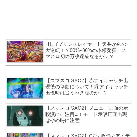
【Lゴブリンスレイヤー】天井からの
大逆転！？80%×80%の本領発揮！ス
マスロ初の万枚達成なるか…？
【スマスロ SAO2】赤アイキャッチ出
現後の挙動について！緑アイキャッチ
出現時は追うべきなのか...？
【スマスロ SAO2】メニュー画面の示
唆演出に注目...！モード示唆画面出現
はやめ時に注意！
【スマスロ SAO2】CZ失敗時のアイテ