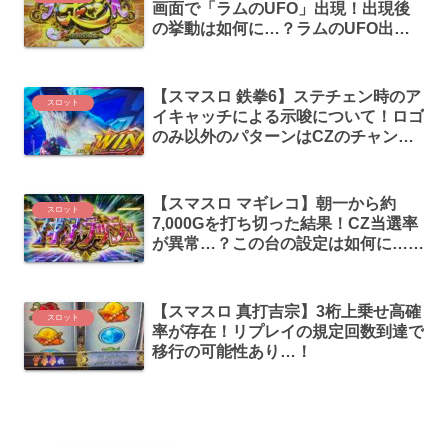
画面で「ラムのUFO」出現！出現後
の挙動は如何に…？ラムのUFO出現
時はAT当選まで狙うのがオススメ！
【スマスロ 鉄拳6】ステチェン時のア
スロット
イキャッチによる示唆について！ロゴ
のみ以外のパターンはCZのチャン
ス…？
【スマスロ マギレコ】朝一から約
スロット
7,000Gを打ち切った結果！CZ当選率
が異常…？この台の設定は如何に…？
【設定判別／全ツ】
【スマスロ 真打吉宗】3桁上乗せ高確
スロット
率が存在！リプレイの規定回数到達で
移行の可能性あり…！