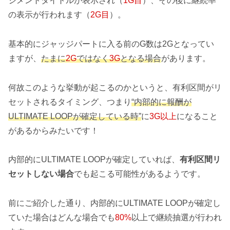
ジメントタイトルが表示され（
1G
目
）、その後に継続率
の表示が行われます（
2G
目
）。
基本的にジャッジパートに入る前のG数は2Gとなってい
ますが、
たまに
2G
ではなく
3G
となる場合
があります。
何故このような挙動が起こるのかというと、有利区間がリ
セットされるタイミング、つまり
“内部的に報酬が
ULTIMATE LOOPが確定している時”
に
3G以上
になること
があるからみたいです！
内部的にULTIMATE LOOPが確定していれば、
有利区間リ
セットしない場合
でも起こる可能性があるようです。
前にご紹介した通り、内部的にULTIMATE LOOPが確定し
ていた場合はどんな場合でも
80%
以上で継続抽選が行われ