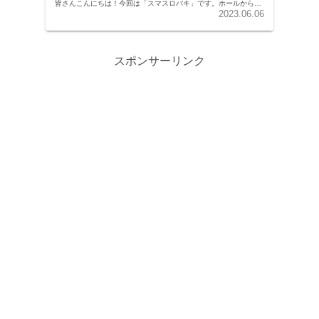
皆さんこんにちは！今回は「スマスロバキ」です。ホールから
続々と消えていっているバキですが、朝2狙いの集計と実践を
2023.06.06
し...
スポンサーリンク