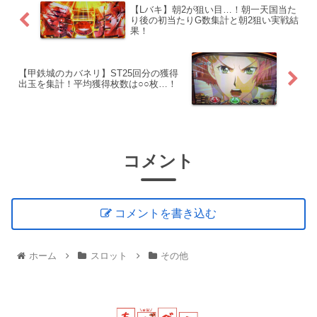
【Lバキ】朝2が狙い目…！朝一天国当た
り後の初当たりG数集計と朝2狙い実戦結
果！
【甲鉄城のカバネリ】ST25回分の獲得
出玉を集計！平均獲得枚数は○○枚…！
コメント
コメントを書き込む
ホーム
スロット
その他