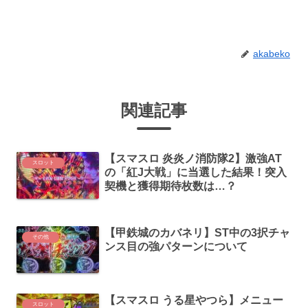
akabeko
関連記事
【スマスロ 炎炎ノ消防隊2】激強AT
スロット
の「紅J大戦」に当選した結果！突入
契機と獲得期待枚数は…？
【甲鉄城のカバネリ】ST中の3択チャ
その他
ンス目の強パターンについて
【スマスロ うる星やつら】メニュー
スロット