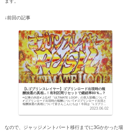
ます。
↓前回の記事
【Lゴブリンスレイヤー】ゴブリンロード出現時の報
酬抽選の真相...！有利区間リセットで継続率80％...？
✏︎記事の内容✔︎上位AT「ULTIMATE LOOP」の突入契機について
✔︎ゴブリンロード出現時の報酬について✔︎ゴブリンロード出現と
報酬抽選の真相について皆さんこんにちは！今回は「Lゴブリン
スレイヤー」です。ULTIMATE LOOPの...
2023.06.02
なので、ジャッジメントパート移行までに3Gかかった場