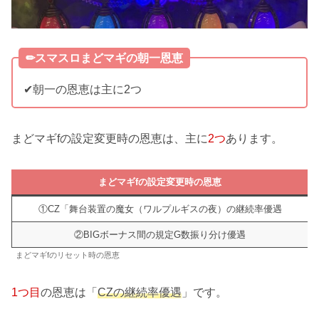
✏︎スマスロまどマギの朝一恩恵
✔︎朝一の恩恵は主に2つ
まどマギfの設定変更時の恩恵は、主に
2つ
あります。
まどマギfの設定変更時の恩恵
①CZ「舞台装置の魔女（ワルプルギスの夜）の継続率優遇
②BIGボーナス間の規定G数振り分け優遇
まどマギfのリセット時の恩恵
1
つ目
の恩恵は「
CZの継続率優遇
」です。