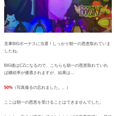
見事BIGボーナスに当選！しっかり朝一の恩恵取れていま
したね。
BIG後はCZになるので、こちらも朝一の恩恵取れていれ
ば継続率が優遇されますが、結果は…
50%
（写真撮るの忘れました。。）
ここは朝一の恩恵を受けることはできませんでした。