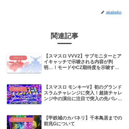
akabeko
関連記事
【スマスロ VVV2】サブモニターとア
スロット
イキャッチで示唆される内容が判
明…！モードやCZ期待度を示唆する
演出について！
【スマスロ モンキーV】初のグランド
スロット
スラムチャレンジに突入！超抜チャレ
ンジ中の演出に注目で突入の先バレ演
出が発生する可能性あり！
【甲鉄城のカバネリ】千本鳥居までの
オカルト・考察
前兆Gについて