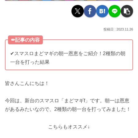
2023.11.26
✏︎記事の内容
✔︎スマスロまどマギの朝一恩恵をご紹介！2種類の朝
一台を打った結果
皆さんこんにちは！
今回は、新台のスマスロ「まどマギf」です。朝一は恩恵
があるみたいなので、2種類の朝一台を打ってみました！
こちらもオススメ↓