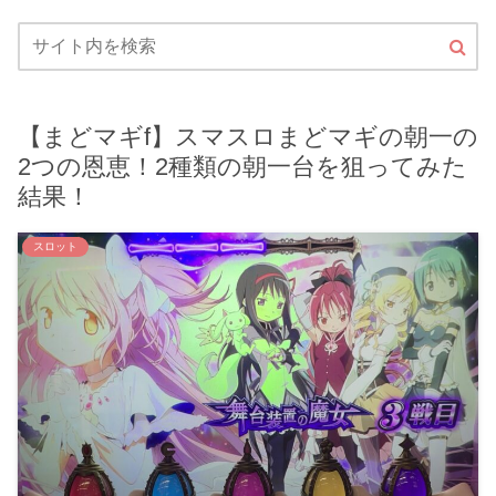
【まどマギf】スマスロまどマギの朝一の
2つの恩恵！2種類の朝一台を狙ってみた
結果！
スロット