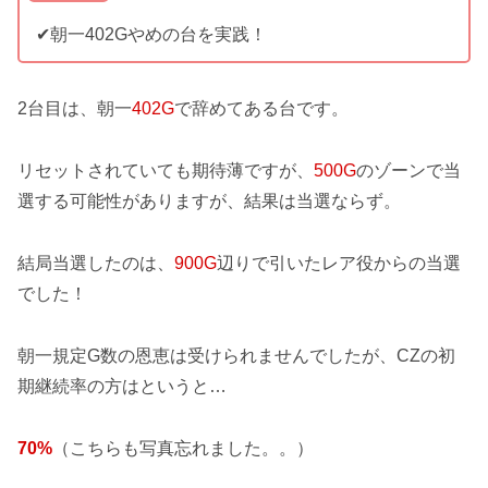
✔︎朝一402Gやめの台を実践！
2台目は、朝一
402G
で辞めてある台です。
リセットされていても期待薄ですが、
500G
のゾーンで当
選する可能性がありますが、結果は当選ならず。
結局当選したのは、
900G
辺りで引いたレア役からの当選
でした！
朝一規定G数の恩恵は受けられませんでしたが、CZの初
期継続率の方はというと…
70%
（こちらも写真忘れました。。）