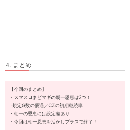
まとめ
【今回のまとめ】
・スマスロまどマギの朝一恩恵は2つ！
└規定G数の優遇／CZの初期継続率
・朝一の恩恵には設定差あり！
・今回は朝一恩恵を活かしプラスで終了！