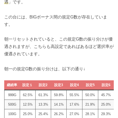
遇
」です。
この台には、BIGボーナス間の規定G数が存在していま
す。
朝一リセットされていると、この規定G数の振り分けが優
遇されますが、こちらも高設定であればあるほど選択率が
優遇されています。
朝一の規定G数の振り分けは、以下の通り↓
継続率
設定１
設定2
設定3
設定4
設定5
設定6
999G
62.5%
61.3%
59.8%
55.5%
50.0%
45.7%
500G
12.5%
13.3%
14.1%
17.6%
21.9%
25.0%
100G
25.0%
25.4%
26.2%
27.0%
28.1%
29.3%