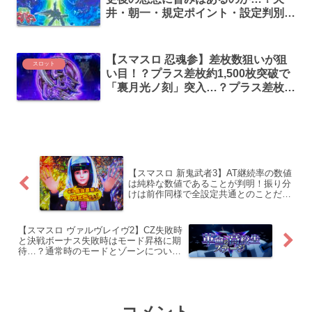
井・朝一・規定ポイント・設定判別ポ
イントについて！
【スマスロ 忍魂参】差枚数狙いが狙
スロット
い目！？プラス差枚約1,500枚突破で
「裏月光ノ刻」突入…？プラス差枚約
1,000枚の台を狙ってみた結果！裏月
光ノ刻突入で「再廻ノ試練」突入間
近…！
【スマスロ 新鬼武者3】AT継続率の数値
は純粋な数値であることが判明！振り分
けは前作同様で全設定共通とのことだが
前作の数値は判明している…？
【スマスロ ヴァルヴレイヴ2】CZ失敗時
と決戦ボーナス失敗時はモード昇格に期
待…？通常時のモードとゾーンについ
て！