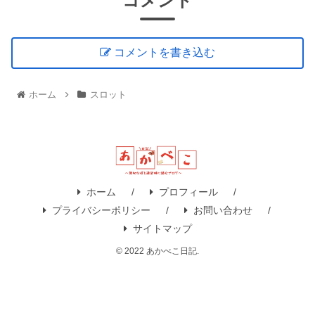
コメント
コメントを書き込む
ホーム
スロット
ホーム
プロフィール
プライバシーポリシー
お問い合わせ
サイトマップ
© 2022 あかべこ日記.