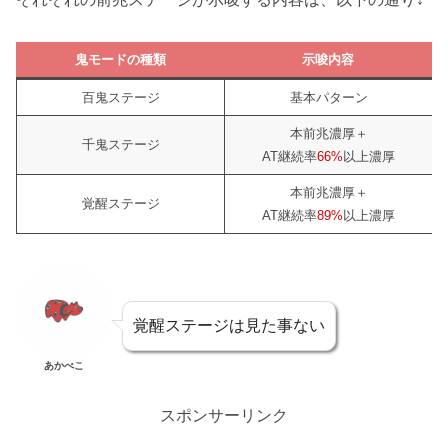
鬼モードの種類
示唆内容
百鬼ステージ
基本パターン
本前兆濃厚＋
千鬼ステージ
AT継続率
66%
以上濃厚
本前兆濃厚＋
覚醒ステージ
AT継続率
89%
以上濃厚
覚醒ステージは見た事ない
あかべこ
スポンサーリンク