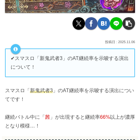
2025.11.06
✔︎スマスロ「新鬼武者3」のAT継続率を示唆する演出
について！
スマスロ「
新鬼武者3
」のAT継続率を示唆する演出につい
てです！
継続バトル中に「
茜
」が出現すると継続率
66%
以上が濃厚
となり模様…！