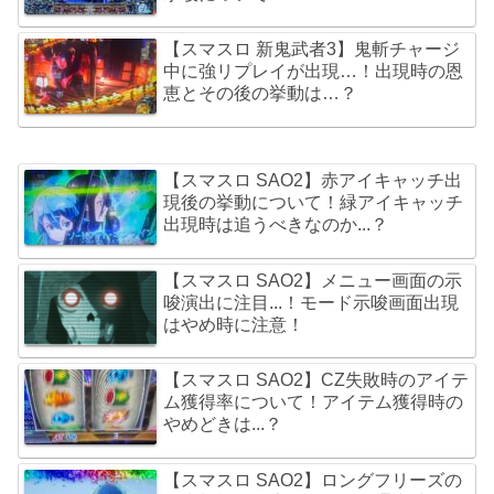
【スマスロ 新鬼武者3】鬼斬チャージ
中に強リプレイが出現…！出現時の恩
恵とその後の挙動は…？
【スマスロ SAO2】赤アイキャッチ出
現後の挙動について！緑アイキャッチ
出現時は追うべきなのか...？
【スマスロ SAO2】メニュー画面の示
唆演出に注目...！モード示唆画面出現
はやめ時に注意！
【スマスロ SAO2】CZ失敗時のアイテ
ム獲得率について！アイテム獲得時の
やめどきは...？
【スマスロ SAO2】ロングフリーズの