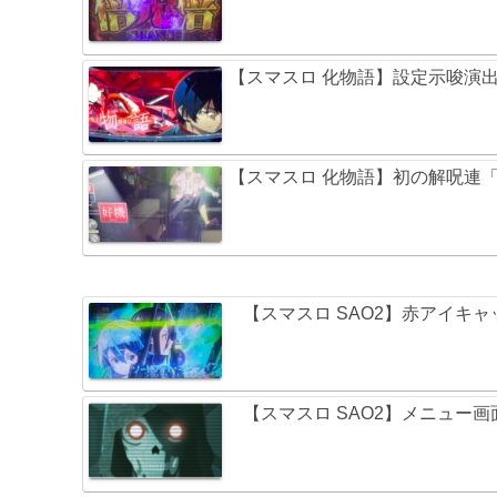
【スマスロ 化物語】設定示唆演
【スマスロ 化物語】初の解呪連
【スマスロ SAO2】赤アイキ
【スマスロ SAO2】メニュー