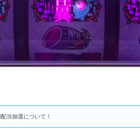
期配当抽選について！