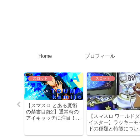
Home
プロフィール
スロット
スロット
【スマスロ とある魔術
O2】状況
の禁書目録2】通常時の
【スマスロ ワールドダ
チェリー
アイキャッチに注目！緑
イスター】ラッキーモ
！実際の
アイキャッチ以上出現時
ドの種類と特徴につい
どの報告か
はやめ時に注意…？
て！看板アイテムの示