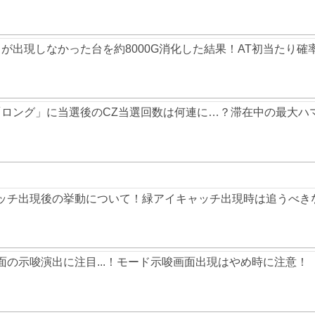
出が出現しなかった台を約8000G消化した結果！AT初当たり
「ロング」に当選後のCZ当選回数は何連に…？滞在中の最大ハ
ャッチ出現後の挙動について！緑アイキャッチ出現時は追うべきなの
画面の示唆演出に注目...！モード示唆画面出現はやめ時に注意！