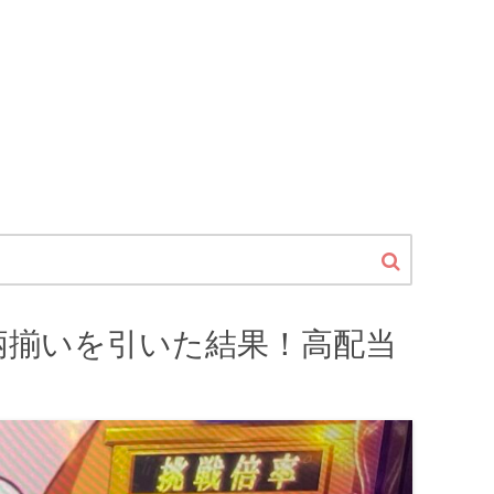
り！
柄揃いを引いた結果！高配当