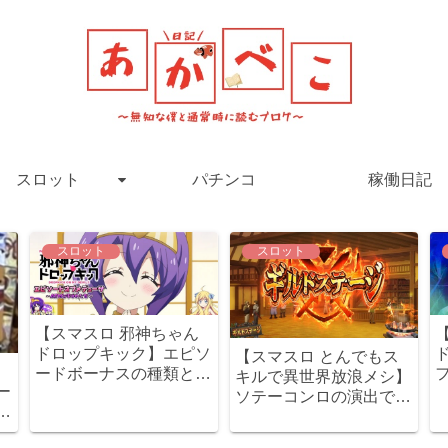
スロット
パチンコ
稼働日記
スロット
スロット
【スマスロ 邪神ちゃん
ドロップキック】エピソ
【スマスロ とんでもス
ードボーナスの種類と恩
キルで異世界放浪メシ】
ー
恵について！上位AT当
ソテーコンロの演出でモ
選濃厚となるエピボに注
ード推測！通常時のモー
唆
目！
ドの種類と天井ゲーム数