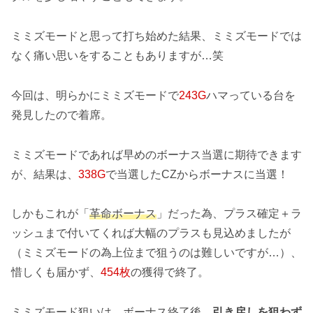
ミミズモードと思って打ち始めた結果、ミミズモードでは
なく痛い思いをすることもありますが…笑
今回は、明らかにミミズモードで
243G
ハマっている台を
発見したので着席。
ミミズモードであれば早めのボーナス当選に期待できます
が、結果は、
338G
で当選したCZからボーナスに当選！
しかもこれが「
革命ボーナス
」だった為、プラス確定＋ラ
ッシュまで付いてくれば大幅のプラスも見込めましたが
（ミミズモードの為上位まで狙うのは難しいですが…）、
惜しくも届かず、
454枚
の獲得で終了。
ミミズモード狙いは、ボーナス終了後、
引き戻しを狙わず