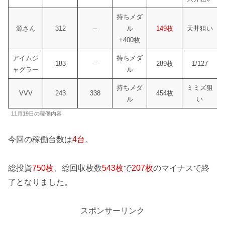
持ちメダ
源さん
312
–
ル
149枚
天井狙い
+400枚
アイムジ
持ちメダ
183
–
289枚
1/127
ャグラー
ル
持ちメダ
ミミズ狙
VVV
243
338
454枚
ル
い
11月19日の稼働内容
今回の稼働台数は
4台
。
総投資
750枚
、総回収枚数
543枚
で
207枚
のマイナスで終
了となりました。
スポンサーリンク