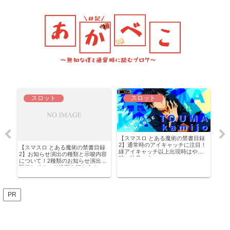
スロット
スロット
【スマスロ とある魔術の禁書目録
2】通常時のアイキャッチに注目！
間中
【スマスロ とある魔術の禁書目録
緑アイキャッチ以上出現時はやめ
共
2】お知らせ演出の種類と示唆内容
【ス
時に注意…？
について！2種類のお知らせ演出を
ラッ
駆使してモード推測を行おう！
いて
目…
PR