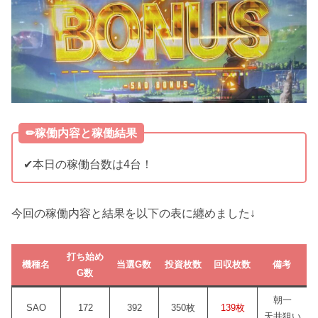
✏︎稼働内容と稼働結果
✔︎本日の稼働台数は4台！
今回の稼働内容と結果を以下の表に纏めました↓
打ち始め
機種名
当選G数
投資枚数
回収枚数
備考
G数
朝一
SAO
172
392
350枚
139枚
天井狙い