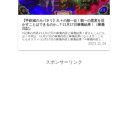
【甲鉄城のカバネリ】久々の朝一台！朝一の恩恵を活
かすことはできるのか...？11月17日稼働結果！（稼働
日記）
✏︎記事の内容✔︎11月17日の稼働内容と稼働結果！皆さんこんにち
は！今回は、11月17日の稼働内容と稼働結果になります！こち
らもオススメ↓11月17日の稼働内容と稼働結果！✏︎稼働内容と稼
働結果✔︎本日の稼働台数は2台！今回の稼働内容と結...
2023.11.24
スポンサーリンク