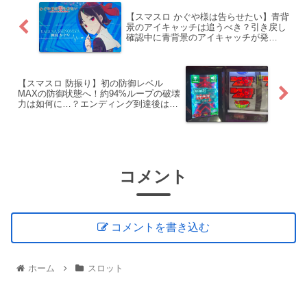
【スマスロ かぐや様は告らせたい】青背
景のアイキャッチは追うべき？引き戻し
確認中に青背景のアイキャッチが発
生…！青背景でも引き戻しに期待ができ
るのか…？
【スマスロ 防振り】初の防御レベル
MAXの防御状態へ！約94%ループの破壊
力は如何に…？エンディング到達後は極
ロングの防御状態へ突入！有利区間切れ
でも…？
コメント
コメントを書き込む
ホーム
スロット