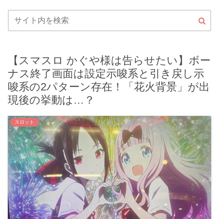
【スマスロ かぐや様は告らせたい】ボー
ナス終了画面は設定示唆系と引き戻し示
唆系の2パターン存在！「花火背景」が出
現後の挙動は…？
スロット