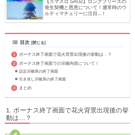
【スマスロ SAO2】ロングフリーズの
発生契機と恩恵について！通常時のウ
ルティマチェリーに注目...！
目次
ボーナス終了画面で花火背景出現後の挙動は…？
ボーナス終了画面での示唆内容について！
設定示唆系の終了画面
引き戻し示唆系の終了画面
まとめ
ボーナス終了画面で花火背景出現後の挙
動は…？