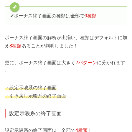
✔︎ボーナス終了画面の種類は全部で
9種類
！
ボーナス終了画面の解析が出揃い、種類はデフォルトに加
え
8種類
あることが判明しました！
更に、ボーナス終了画面は大きく
2パターン
に分かれます
↓
・設定示唆系の終了画面
・引き戻し示唆系の終了画面
設定示唆系の終了画面
設定示唆系の終了画面は、全部で
4種類
！