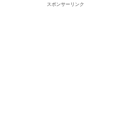
スポンサーリンク