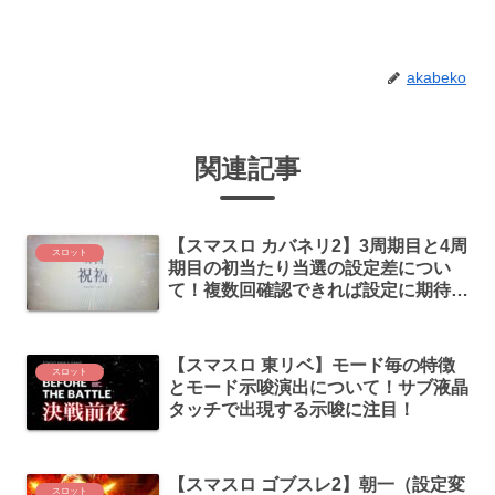
akabeko
関連記事
【スマスロ カバネリ2】3周期目と4周
スロット
期目の初当たり当選の設定差につい
て！複数回確認できれば設定に期待
も…？
【スマスロ 東リベ】モード毎の特徴
スロット
とモード示唆演出について！サブ液晶
タッチで出現する示唆に注目！
【スマスロ ゴブスレ2】朝一（設定変
スロット