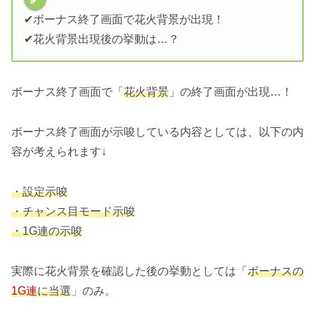
✔︎ボーナス終了画面で花火背景が出現！
✔︎花火背景出現後の挙動は…？
ボーナス終了画面で「
花火背景
」の終了画面が出現…！
ボーナス終了画面が示唆している内容としては、以下の内
容が考えられます↓
・設定示唆
・チャンス目モード示唆
・1G連の示唆
実際に花火背景を確認した後の挙動としては「
ボーナスの
1G連
に当選
」のみ。