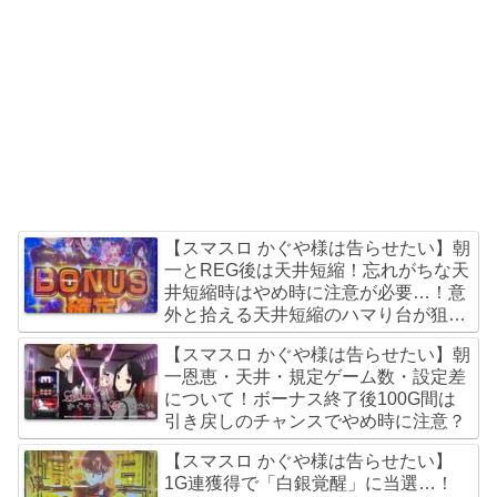
【スマスロ かぐや様は告らせたい】朝
一とREG後は天井短縮！忘れがちな天
井短縮時はやめ時に注意が必要…！意
外と拾える天井短縮のハマり台が狙い
目…？
【スマスロ かぐや様は告らせたい】朝
一恩恵・天井・規定ゲーム数・設定差
について！ボーナス終了後100G間は
引き戻しのチャンスでやめ時に注意？
【スマスロ かぐや様は告らせたい】
1G連獲得で「白銀覚醒」に当選…！