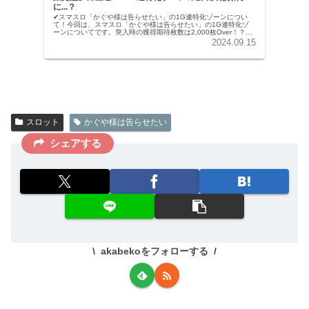
に...？
✔︎スマスロ「かぐや様は告らせたい」の1G連特化ゾーンについ
て！今回は、スマスロ「かぐや様は告らせたい」の1G連特化ゾ
ーンについてです。突入時の獲得期待枚数は2,000枚Over！？こ
ちらもオススメ↓期待枚数2,000枚Over？1G連特化...
2024.09.15
スロット
かぐや様は告らせたい
シェアする
akabekoをフォローする