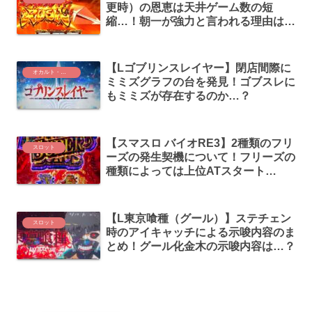
更時）の恩恵は天井ゲーム数の短
縮…！朝一が強力と言われる理由は天
井恩恵にあり…？
【Lゴブリンスレイヤー】閉店間際に
オカルト・考察
ミミズグラフの台を発見！ゴブスレに
もミミズが存在するのか…？
【スマスロ バイオRE3】2種類のフリ
スロット
ーズの発生契機について！フリーズの
種類によっては上位ATスタート
も…？
【L東京喰種（グール）】ステチェン
スロット
時のアイキャッチによる示唆内容のま
とめ！グール化金木の示唆内容は…？