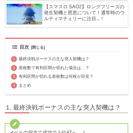
【スマスロ SAO2】ロングフリーズの
発生契機と恩恵について！通常時のウ
ルティマチェリーに注目...！
目次
最終決戦ボーナスの主な突入契機は？
差枚数で有利区間が切れた場合は…？
有利区間が切れる差枚数は何枚が目安？
まとめ
最終決戦ボーナスの主な突入契機は？
✔︎ベルの択当て成功で上位ATへ…！