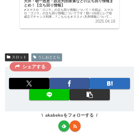
天井・朝一恩恵・設定判別要素などの立ち回り情報ま
とめ！【立ち回り情報】
✔︎スマスロ「ゴジラ」の立ち回り情報について！今回は、スマス
ロ「ゴジラ」の立ち回り情報についてです！朝一1G目にレア役
成立でチャンス到来...？こちらもオススメ↓天井情報について！✔︎
天井は2種類搭載！✔︎AT間ゲーム数天井は4パターン存在...
2025.04.19
スロット
うしおととら
シェアする
akabekoをフォローする