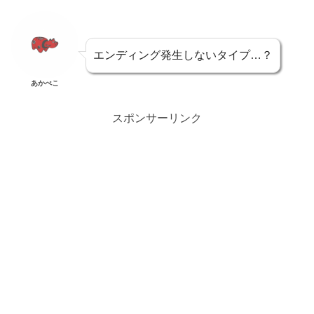
エンディング発生しないタイプ…？
あかべこ
スポンサーリンク