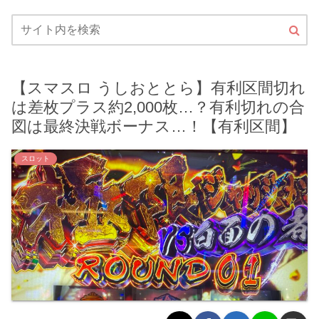
【スマスロ うしおととら】有利区間切れ
は差枚プラス約2,000枚…？有利切れの合
図は最終決戦ボーナス…！【有利区間】
スロット