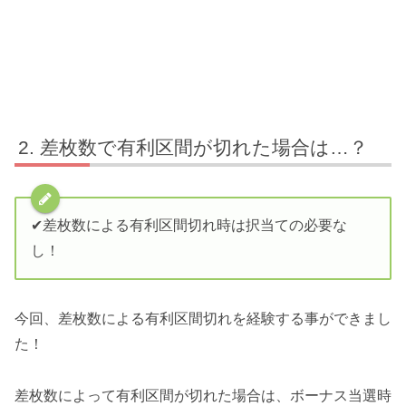
差枚数で有利区間が切れた場合は…？
✔︎差枚数による有利区間切れ時は択当ての必要な
し！
今回、差枚数による有利区間切れを経験する事ができまし
た！
差枚数によって有利区間が切れた場合は、ボーナス当選時