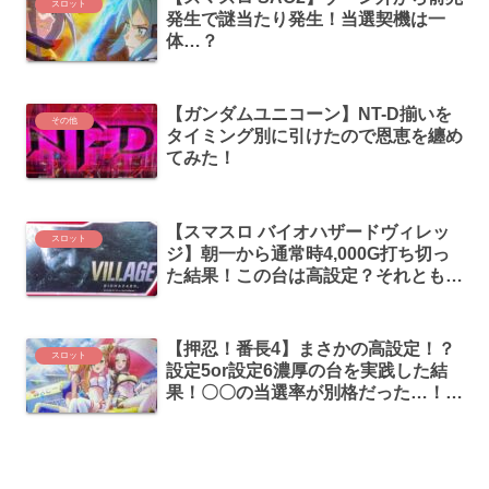
スロット
発生で謎当たり発生！当選契機は一
体…？
【ガンダムユニコーン】NT-D揃いを
その他
タイミング別に引けたので恩恵を纏め
てみた！
【スマスロ バイオハザードヴィレッ
スロット
ジ】朝一から通常時4,000G打ち切っ
た結果！この台は高設定？それとも低
設定？
【押忍！番長4】まさかの高設定！？
スロット
設定5or設定6濃厚の台を実践した結
果！〇〇の当選率が別格だった…！更
に「逆さ富士モード」にも突入！