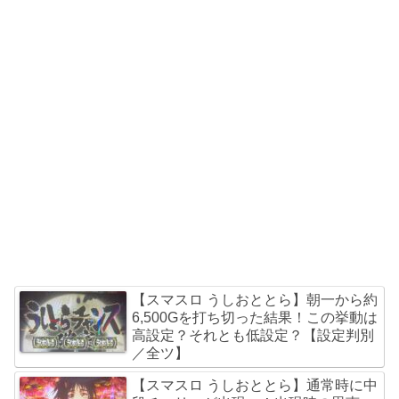
【スマスロ うしおととら】朝一から約
6,500Gを打ち切った結果！この挙動は
高設定？それとも低設定？【設定判別
／全ツ】
【スマスロ うしおととら】通常時に中