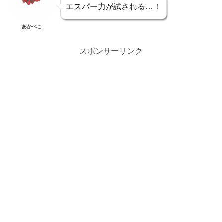
エスパー力が試される…！
あかべこ
スポンサーリンク