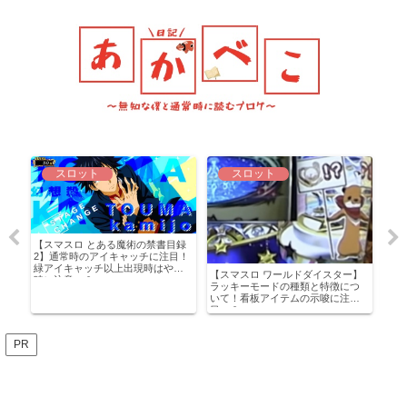
スロット
スロット
【ス
【スマスロ とある魔術の禁書目録
ック
2】通常時のアイキャッチに注目！
ルテ
と恩
緑アイキャッチ以上出現時はやめ
実
【スマスロ ワールドダイスター】
とな
時に注意…？
考
ラッキーモードの種類と特徴につ
いて！看板アイテムの示唆に注
目…？
PR