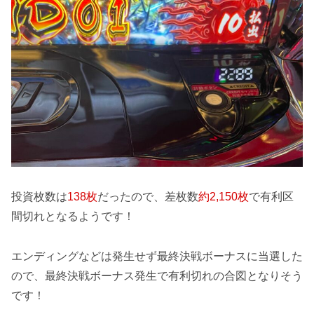
投資枚数は
138枚
だったので、差枚数
約2,150枚
で有利区
間切れとなるようです！
エンディングなどは発生せず最終決戦ボーナスに当選した
ので、最終決戦ボーナス発生で有利切れの合図となりそう
です！