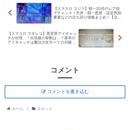
【スマスロ ゴジラ】朝一1G目のレア役
でチャンス！天井・朝一恩恵・設定判別
要素などの立ち回り情報まとめ！【立ち
回り情報】
【スマスロ マギレコ】黒背景アイキャッ
チが出現…！出現後の挙動は…？基本の
アイキャッチは魔法少女モードの示唆！
【アイキャッチ】
コメント
コメントを書き込む
ホーム
スロット