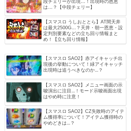
段チェリーが出現…！出現時の恩恵
は…？【中段チェリー】
【スマスロ うしおととら】AT間天井
は最大2500G…？天井・朝一恩恵・設
定判別要素などの立ち回り情報まと
め！【立ち回り情報】
【スマスロ SAO2】赤アイキャッチ出
現後の挙動について！緑アイキャッチ
出現時は追うべきなのか...？
【スマスロ SAO2】メニュー画面の示
唆演出に注目...！モード示唆画面出現
はやめ時に注意！
【スマスロ SAO2】CZ失敗時のアイテ
ム獲得率について！アイテム獲得時の
やめどきは...？