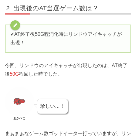
出現後のAT当選ゲーム数は？
✔︎AT終了後50G程消化時にリンドウアイキャッチが
出現！
今回、リンドウのアイキャッチが出現したのは、AT終了
後
50G
程回した時でした。
珍しい…！
あかべこ
まぁまぁなゲーム数ゴッドイーター打っていますが、リン