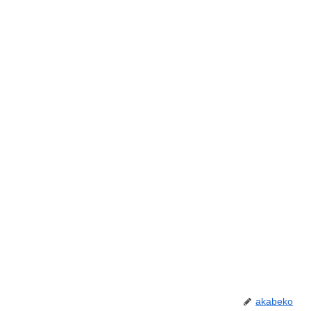
akabeko