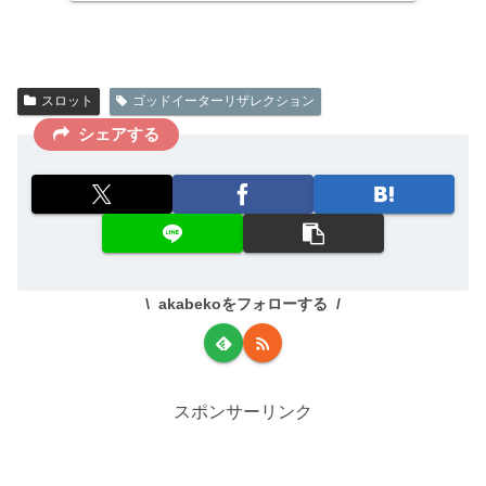
スロット
ゴッドイーターリザレクション
シェアする
akabekoをフォローする
スポンサーリンク