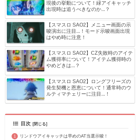
現後の挙動について！緑アイキャッチ
出現時は追うべきなのか...？
【スマスロ SAO2】メニュー画面の示
唆演出に注目...！モード示唆画面出現
はやめ時に注意！
【スマスロ SAO2】CZ失敗時のアイテ
ム獲得率について！アイテム獲得時の
やめどきは...？
【スマスロ SAO2】ロングフリーズの
発生契機と恩恵について！通常時のウ
ルティマチェリーに注目...！
目次
リンドウアイキャッチは早めのAT当選示唆！