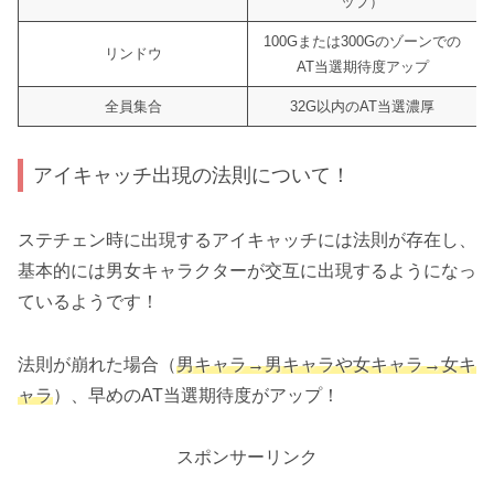
ップ）
100Gまたは300Gのゾーンでの
リンドウ
AT当選期待度アップ
全員集合
32G以内のAT当選濃厚
アイキャッチ出現の法則について！
ステチェン時に出現するアイキャッチには法則が存在し、
基本的には男女キャラクターが交互に出現するようになっ
ているようです！
法則が崩れた場合（
男キャラ→男キャラや女キャラ→女キ
ャラ
）、早めのAT当選期待度がアップ！
スポンサーリンク