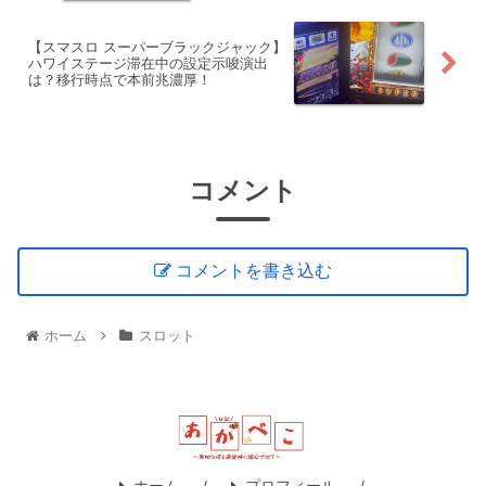
【スマスロ スーパーブラックジャック】
ハワイステージ滞在中の設定示唆演出
は？移行時点で本前兆濃厚！
コメント
コメントを書き込む
ホーム
スロット