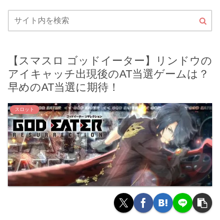
【スマスロ ゴッドイーター】リンドウの
アイキャッチ出現後のAT当選ゲームは？
早めのAT当選に期待！
スロット