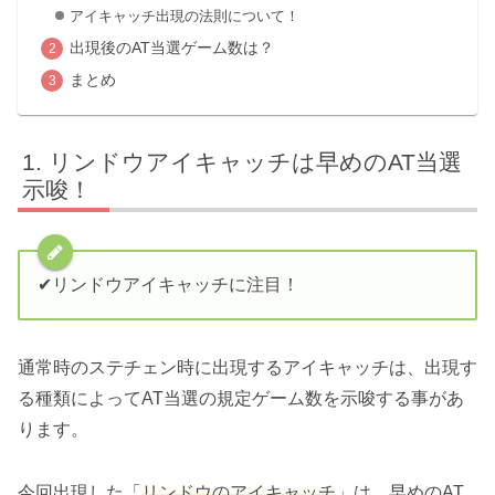
アイキャッチ出現の法則について！
出現後のAT当選ゲーム数は？
まとめ
リンドウアイキャッチは早めのAT当選
示唆！
✔︎リンドウアイキャッチに注目！
通常時のステチェン時に出現するアイキャッチは、出現す
る種類によってAT当選の規定ゲーム数を示唆する事があ
ります。
今回出現した「
リンドウのアイキャッチ
」は、早めのAT