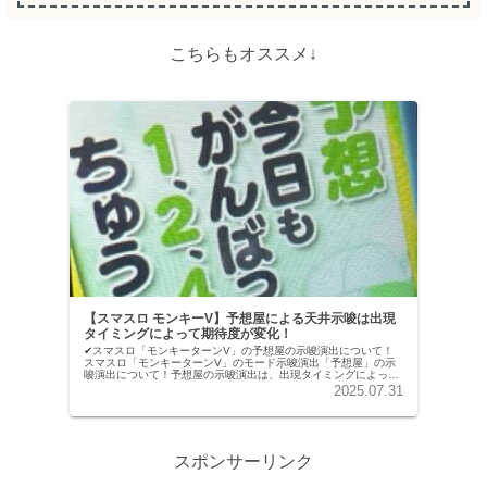
こちらもオススメ↓
【スマスロ モンキーV】予想屋による天井示唆は出現
タイミングによって期待度が変化！
✔︎スマスロ「モンキーターンV」の予想屋の示唆演出について！
スマスロ「モンキーターンV」のモード示唆演出「予想屋」の示
唆演出について！予想屋の示唆演出は、出現タイミングによって
期待度が変わる模様！【記事の内容】・予想屋の示唆演出の種
2025.07.31
類・出現...
スポンサーリンク