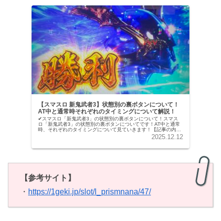
【スマスロ 新鬼武者3】状態別の裏ボタンについて！
AT中と通常時それぞれのタイミングについて解説！
✔︎スマスロ「新鬼武者3」の状態別の裏ボタンについて！スマス
ロ「新鬼武者3」の状態別の裏ボタンについてです！AT中と通常
時、それぞれのタイミングについて見ていきます！【記事の内
容】・通常時の裏ボタンが押せるタイミングについて・AT中の裏
2025.12.12
ボタ...
【参考サイト】
・
https://1geki.jp/slot/l_prismnana/47/