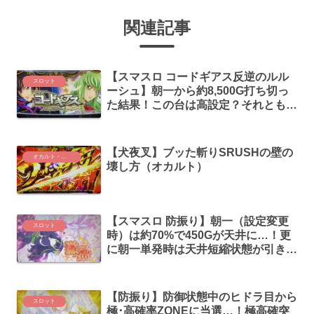
関連記事
【スマスロ コードギアス反逆のルル
スロット
ーシュ】朝一から約8,500G打ち切っ
た結果！この台は高設定？それとも低
設定？
【犬夜叉】ブッた斬りSRUSHの壁の
オカルト・考察
壊し方（オカルト）
【スマスロ 防振り】朝一（設定変更
スロット
時）は約70%で450Gが天井に…！更
に朝一単発時は天井短縮状態が引き継
がれる…？
【防振り】防御状態中のヒドラ目から
スロット
極･高確率ZONEに当選…！極高確突