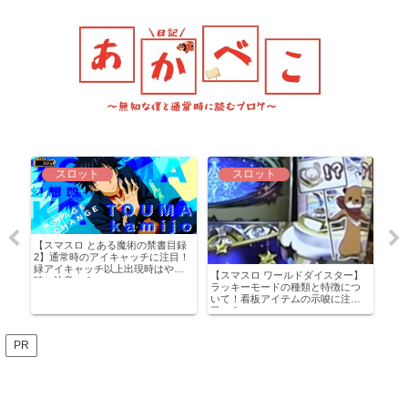
スロット
スロット
【ス
【スマスロ とある魔術の禁書目録
ック
2】通常時のアイキャッチに注目！
ルテ
と恩
緑アイキャッチ以上出現時はやめ
実
【スマスロ ワールドダイスター】
とな
時に注意…？
考
ラッキーモードの種類と特徴につ
いて！看板アイテムの示唆に注
目…？
PR