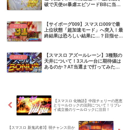
破で天使or暴虐エピソードBBに当
選！無事突破となるのか…？
【サイボーグ009】スマスロ009で最
スロット
上位状態「超加速モード」へ突入！最
終結果は恐ろしい結果に…？目指せ万
枚！
【スマスロ アズールレーン】3種類の
スロット
天井について！3スルー台に期待値は
あるのか？AT当選まで打ってみた結
果は？
【スマスロ 化物語】中段チェリーの恩恵
とリールロックの法則について！リプレ
イ成立後のリールロックに注目！
【スマスロ 新鬼武者3】弱チャンス目か