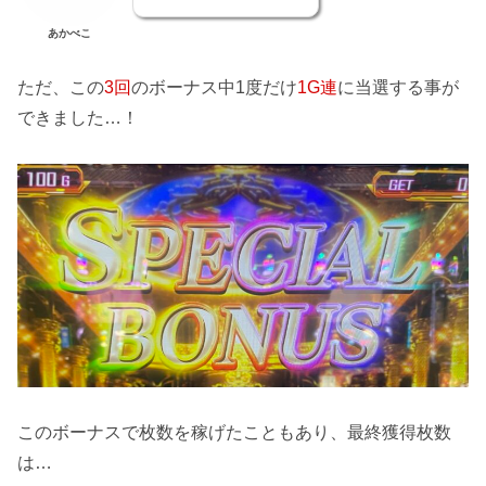
あかべこ
ただ、この
3回
のボーナス中1度だけ
1G連
に当選する事が
できました…！
このボーナスで枚数を稼げたこともあり、最終獲得枚数
は…