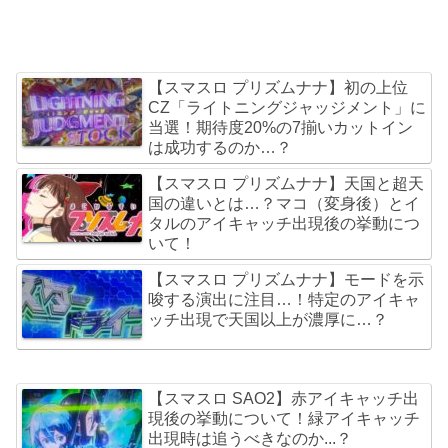
【スマスロ プリズムナナ】初の上位
CZ「ライトニングジャッジメント」に
当選！期待度20%の7揃いカットイン
は成功するのか…？
【スマスロ プリズムナナ】天国と超天
国の違いとは…？マコ（変身後）とイ
タルのアイキャッチ出現後の挙動につ
いて！
【スマスロ プリズムナナ】モードを示
唆する演出に注目…！特定のアイキャ
ッチ出現で天国以上が濃厚に…？
【スマスロ SAO2】赤アイキャッチ出
現後の挙動について！緑アイキャッチ
出現時は追うべきなのか...？