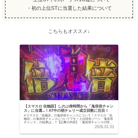
・初の上位STに当選した結果について
こちらもオススメ↓
【スマスロ 化物語】しのぶ倖時間から「鬼倍倍チャン
ス」に当選...！AT中の弱チェリー成立回数に注目！
✔︎スマスロ「化物語」の鬼倍倍チャンスについて！スマスロ「化
物語」の鬼倍倍チャンスについてです！上位特化ゾーン「鬼倍倍
チャンス」の結果は...？【記事の内容】・鬼倍倍チャンスの性能
について・しのぶ倖時間の移行契機と性能について・初の鬼倍倍
2026.01.01
チ...