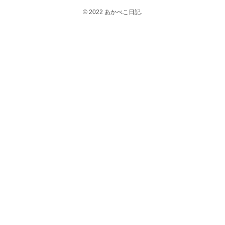
© 2022 あかべこ日記.