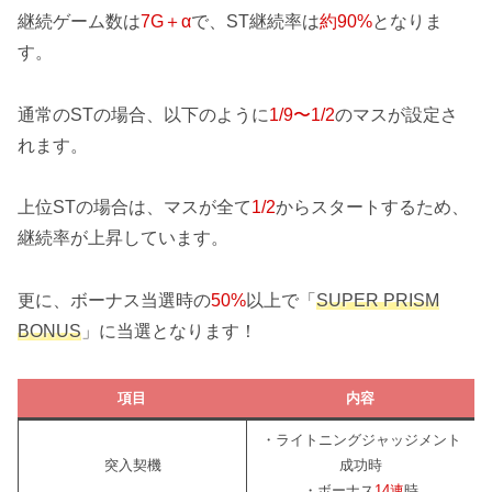
継続ゲーム数は
7G＋α
で、ST継続率は
約90%
となりま
す。
通常のSTの場合、以下のように
1/9〜1/2
のマスが設定さ
れます。
上位STの場合は、マスが全て
1/2
からスタートするため、
継続率が上昇しています。
更に、ボーナス当選時の
50%
以上で「
SUPER PRISM
BONUS
」に当選となります！
項目
内容
・ライトニングジャッジメント
突入契機
成功時
・ボーナス
14連
時