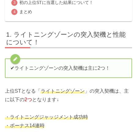
初の上位STに当選した結果について！
まとめ
ライトニングゾーンの突入契機と性能
について！
✔︎ライトニングゾーンの突入契機は主に2つ！
上位STとなる「
ライトニングゾーン
」の突入契機は、主
に以下の
2つ
となります↓
・ライトニングジャッジメント成功時
・ボーナス14連時