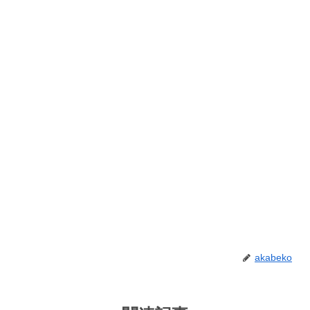
akabeko