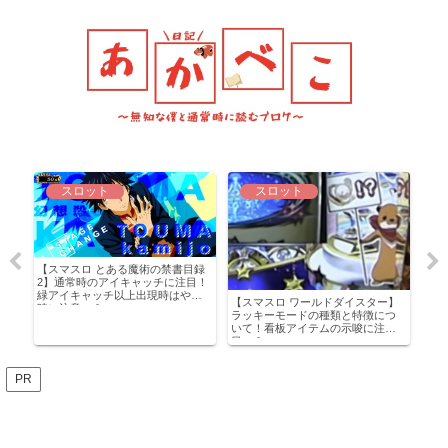
スロット
スロット
【ス
【スマスロ とある魔術の禁書目録
ック
2】通常時のアイキャッチに注目！
ルテ
と恩
緑アイキャッチ以上出現時はやめ
実
【スマスロ ワールドダイスター】
とな
時に注意…？
考
ラッキーモードの種類と特徴につ
いて！看板アイテムの示唆に注
目…？
PR