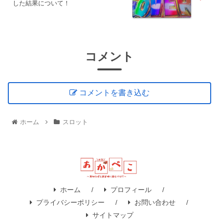
した結果について！
コメント
コメントを書き込む
ホーム
スロット
ホーム
プロフィール
プライバシーポリシー
お問い合わせ
サイトマップ