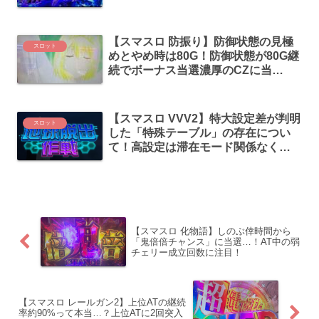
【スマスロ 防振り】防御状態の見極
スロット
めとやめ時は80G！防御状態が80G継
続でボーナス当選濃厚のCZに当
選…！防御レベルは見た目以上に高い
ことも…？
【スマスロ VVV2】特大設定差が判明
スロット
した「特殊テーブル」の存在につい
て！高設定は滞在モード関係なく
400ptでの当選に期待…？
【スマスロ 化物語】しのぶ倖時間から
「鬼倍倍チャンス」に当選…！AT中の弱
チェリー成立回数に注目！
【スマスロ レールガン2】上位ATの継続
率約90%って本当…？上位ATに2回突入